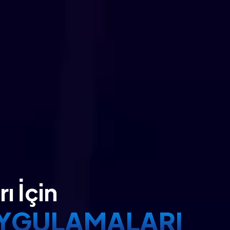
ı İçin
YGULAMALARI