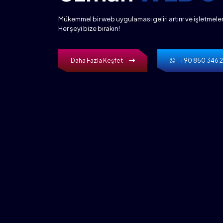
Mükemmel bir web uygulaması geliri artırır ve işletmeleri 
Her şeyi bize bırakın!
Daha Fazla Keşfet
+90 850 346 2