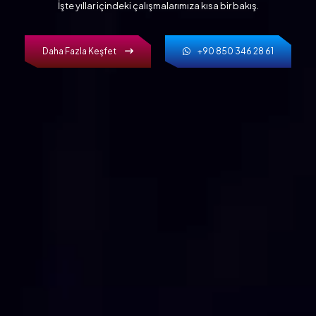
İşte yıllar içindeki çalışmalarımıza kısa bir bakış.
Daha Fazla Keşfet
+90 850 346 28 61