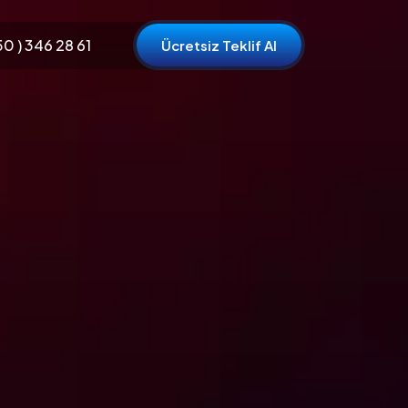
0 ) 346 28 61
Ücretsiz Teklif Al